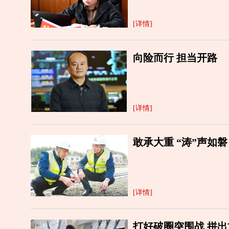
[详情]
向险而行 担当开路
[详情]
敢承大重 “涛”声如磐
[详情]
打好破圈突围战 拼