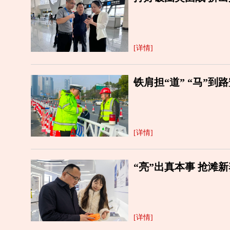
[详情]
铁肩担“道” “马”到
[详情]
“亮”出真本事 抢滩
[详情]