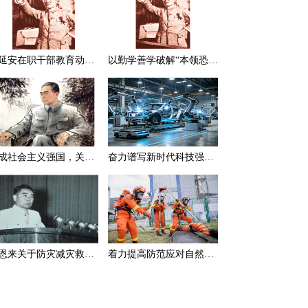
在延安在职干部教育动员大会上的讲话（节选）
以勤学善学破解“本领恐慌”
建成社会主义强国，关键在于实现科学技术现代化
奋力谱写新时代科技强国新篇章
周恩来关于防灾减灾救灾的一组论述
着力提高防范应对自然灾害能力