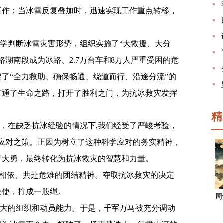
工作；当冰雪反复叠加时，迅速实现工作重点转移，
学判断冰雪灾害形势，组织实施了“大救援、大分
路湖南段成为冰路、
2.7
万台车和
8
万人严重受困的危
了“全力救助、确保畅通、绕道而行、沿途分流”的
打通了生命之路，打开了胜利之门，为抗冰救灾发挥
精
，在缺乏抗冰经验的情况下
,
我们经受了严峻考验，
应对之策。正因为树立了这种科学应对的务实精神，
智大勇，最终转化为抗冰救灾的智慧和力量。
死相依、共赴危难的团结精神。夺取抗冰救灾的决定
处使，拧成一股绳。
周
大的组织和动员能力。于是，千军万马被充分调动