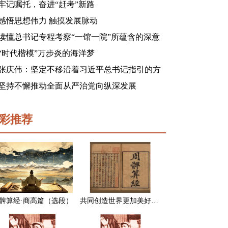
牢记嘱托，奋进“赶考”新路
感悟思想伟力 触摸发展脉动
读懂总书记专程考察“一馆一院”所蕴含的深意
“时代楷模”万步炎的海洋梦
张庆伟：坚定不移沿着习近平总书记指引的方
向前进 凝心聚力奋进新征程建功新时代谱写新
坚持不懈推动全面从严治党向纵深发展
篇章
彩推荐
髀算经·商高篇（选段）
共同创造世界更加美好的未来