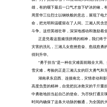
雄，有的咽下最后一口气才放下铲冰的锹，
周景华三位烈士以钢铁般的意志，展现了电
命，把光明和温暖留在了人间。三湘人民含
斗争。这些英雄壮举，深深地感动和激励着
正是凭着这股顽强拼搏的精神，我们终于
灾害的洗礼，三湘儿女愈挫愈奋、愈战愈勇
得到升华。
“勇于担当”是一种在灾难面前顾全大局
雪灾难，考验的正是三湘儿女的巨大勇气和
湖南承东启西、连接南北，灾情牵动和影
高度负责的精神，自觉把抗冰救灾的千斤重
中勇敢地担当起自己的使命。为尽快打通京
时间内确保了这条大动脉的畅通，为全国的