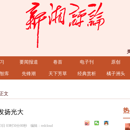
习
要闻报道
卷首
电子刊
原创
智库
先锋潮
天下芳草
经典赏析
橘子洲头
正文
热
神发扬光大
3时50分00秒 编辑：redcloud