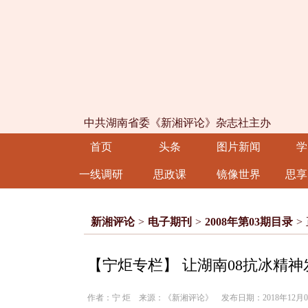
中共湖南省委《新湘评论》杂志社主办
首页
头条
图片新闻
学
一线调研
思政课
镜像世界
思享
新湘评论
>
电子期刊
>
2008年第03期目录
>
【宁炬专栏】 让湖南08抗冰精
作者：宁 炬 来源：《新湘评论》 发布日期：2018年12月03日 0