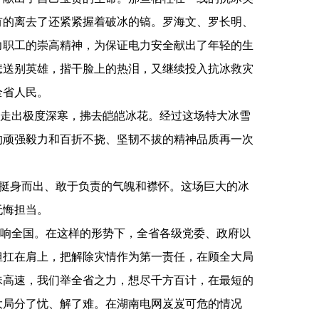
有的离去了还紧紧握着破冰的镐。罗海文、罗长明、
力职工的崇高精神，为保证电力安全献出了年轻的生
悲送别英雄，揩干脸上的热泪，又继续投入抗冰救灾
全省人民。
走出极度深寒，拂去皑皑冰花。经过这场特大冰雪
的顽强毅力和百折不挠、坚韧不拔的精神品质再一次
、挺身而出、敢于负责的气魄和襟怀。这场巨大的冰
无悔担当。
响全国。在这样的形势下，全省各级党委、政府以
担扛在肩上，把解除灾情作为第一责任，在顾全大局
珠高速，我们举全省之力，想尽千方百计，在最短的
大局分了忧、解了难。在湖南电网岌岌可危的情况