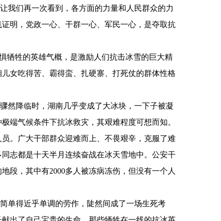
让我们再一次看到，各方面的力量和人民群众的力
践证明，党政一心、干群一心、军民一心，是夺取抗
不惧牺牲的英雄气概，是激励人们抗击冰雪的巨大精
湘儿女吃得苦、霸得蛮、扎硬寨、打死仗的群体性格
骤然降临时，湖南几乎变成了大冰块，一下子被凝
种极端气候条件下抗冰救灾，其艰难程度可想而知。
人员。广大干部群众迎难而上、不畏艰辛，克服了难
多同志都是十天半月连续奋战在冰天雪地中。公安干
的地段，其中有
2000
多人被冻病冻伤，但没有一个人
简单得近乎单调的劳作，陡然间成了一场生死考
子献出了自己宝贵的生命。那些牺牲在一线的抗冰英