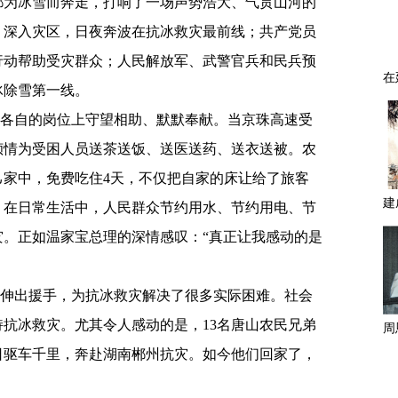
都为冰雪而奔走，打响了一场声势浩大、气贯山河的
，深入灾区，日夜奔波在抗冰救灾最前线；共产党员
行动帮助受灾群众；人民解放军、武警官兵和民兵预
冰除雪第一线。
各自的岗位上守望相助、默默奉献。当京珠高速受
倾情为受困人员送茶送饭、送医送药、送衣送被。农
己家中，免费吃住
4
天，不仅把自家的床让给了旅客
。在日常生活中，人民群众节约用水、节约用电、节
。正如温家宝总理的深情感叹：“真正让我感动的是
伸出援手，为抗冰救灾解决了很多实际困难。社会
持抗冰救灾。尤其令人感动的是，
13
名唐山农民兄弟
日驱车千里，奔赴湖南郴州抗灾。如今他们回家了，