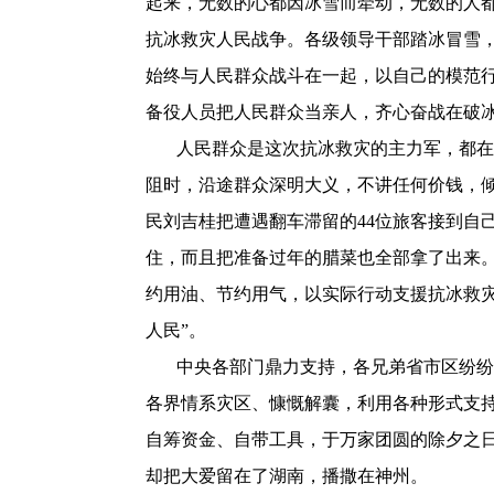
起来，无数的心都因冰雪而牵动，无数的人
抗冰救灾人民战争。各级领导干部踏冰冒雪
始终与人民群众战斗在一起，以自己的模范
备役人员把人民群众当亲人，齐心奋战在破
人民群众是这次抗冰救灾的主力军，都在
阻时，沿途群众深明大义，不讲任何价钱，
民刘吉桂把遭遇翻车滞留的
44
位旅客接到自
住，而且把准备过年的腊菜也全部拿了出来
约用油、节约用气，以实际行动支援抗冰救灾
人民”。
中央各部门鼎力支持，各兄弟省市区纷纷
各界情系灾区、慷慨解囊，利用各种形式支
自筹资金、自带工具，于万家团圆的除夕之
却把大爱留在了湖南，播撒在神州。