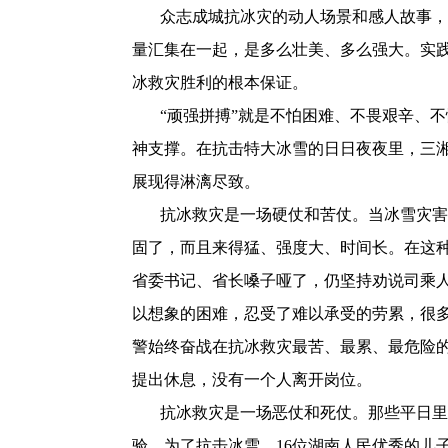
众志成城抗冰灾的动人场景和感人故事，
量汇集在一起，是多么壮美、多么强大。实
冰救灾胜利的根本保证。
“顽强拼搏”就是不怕困难、不畏艰辛、
神支撑。在抗击特大冰雪的日日夜夜里，三
展现得淋漓尽致。
抗冰救灾是一场硬仗和苦仗。当冰雪灾害
固了，而且来得猛、强度大、时间长。在这
省委书记、省长嗓子哑了，仍坚持劝说司乘
以想象的困难，忍受了难以承受的劳累，很
警始终奋战在抗冰救灾最苦、最累、最危险
提出休息，没有一个人离开岗位。
抗冰救灾是一场恶仗和死仗。那些平日里
验。为了抗击冰雪，
16
位湖南人民优秀的儿