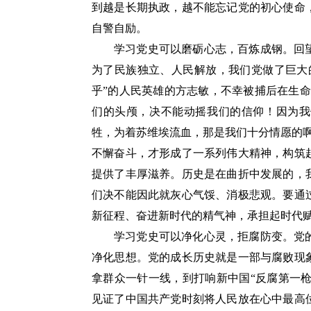
到越是长期执政，越不能忘记党的初心使命
自警自励。
学习党史可以磨砺心志，百炼成钢。回
为了民族独立、人民解放，我们党做了巨大
乎”的人民英雄的方志敏，不幸被捕后在生
们的头颅，决不能动摇我们的信仰！因为我
牲，为着苏维埃流血，那是我们十分情愿的
不懈奋斗，才形成了一系列伟大精神，构筑
提供了丰厚滋养。历史是在曲折中发展的，
们决不能因此就灰心气馁、消极悲观。要通
新征程、奋进新时代的精气神，承担起时代
学习党史可以净化心灵，拒腐防变。党
净化思想。党的成长历史就是一部与腐败现
拿群众一针一线，到打响新中国“反腐第一枪
见证了中国共产党时刻将人民放在心中最高