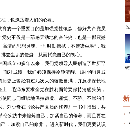
过往，也涤荡着人们的心灵。
习教育的一个重要目的是加强党性锻炼，修好共产党员
百年党史不仅是一部感天动地的奋斗史，也是一部震撼
、高洁的思想灵魂。“时时勤拂拭，不使染尘埃”，我
，拂去尘垢的侵袭，从而拭亮自己的初心。
中国成立70多年以来，我们党领导人民创造了世所罕
面对成绩，我们必须保持冷静清醒。1944年4月12
的历史上曾经有过几次大的骄傲自满，并意味深长地
全会上，毛泽东要求全党在胜利面前要保持清醒头脑，
新
必使同志们继续地保持谦虚、谨慎、不骄、不躁的作
风。刘少奇在《论共产党员的修养》一书中指出，共
的革命实践中来锻炼自己，加紧自己的修养，而且要在
自己，加紧自己的修养”。进入新时代，我们更要认识