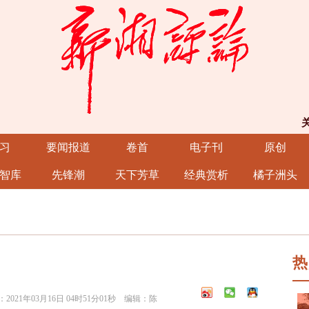
习
要闻报道
卷首
电子刊
原创
智库
先锋潮
天下芳草
经典赏析
橘子洲头
热
21年03月16日 04时51分01秒 编辑：陈