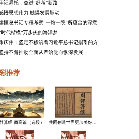
牢记嘱托，奋进“赶考”新路
感悟思想伟力 触摸发展脉动
读懂总书记专程考察“一馆一院”所蕴含的深意
“时代楷模”万步炎的海洋梦
张庆伟：坚定不移沿着习近平总书记指引的方
向前进 凝心聚力奋进新征程建功新时代谱写新
坚持不懈推动全面从严治党向纵深发展
篇章
彩推荐
髀算经·商高篇（选段）
共同创造世界更加美好的未来