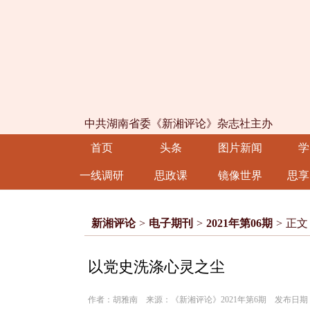
中共湖南省委《新湘评论》杂志社主办
首页
头条
图片新闻
学
一线调研
思政课
镜像世界
思享
新湘评论
>
电子期刊
>
2021年第06期
>
正文
以党史洗涤心灵之尘
作者：胡雅南 来源：《新湘评论》2021年第6期 发布日期：20