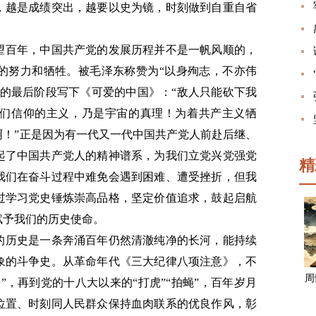
，越是成绩突出，越要以史为镜，时刻做到自重自省
望百年，中国共产党的发展历程并不是一帆风顺的，
的努力和牺牲。被毛泽东称赞为“以身殉志，不亦伟
命的最后阶段写下《可爱的中国》：“敌人只能砍下我
们信仰的主义，乃是宇宙的真理！为着共产主义牺
啊！”正是因为有一代又一代中国共产党人前赴后继、
起了中国共产党人的精神谱系，为我们立党兴党强党
精
我们在奋斗过程中难免会遇到困难、遭受挫折，但我
过学习党史锤炼崇高品格，坚定价值追求，鼓起启航
赋予我们的历史使命。
的历史是一条奔涌百年仍然清澈纯净的长河，能持续
象的斗争史。从革命年代《三大纪律八项注意》，不
周
”，再到党的十八大以来的“打虎”“拍蝇”，百年岁月
位置、时刻同人民群众保持血肉联系的优良作风，彰