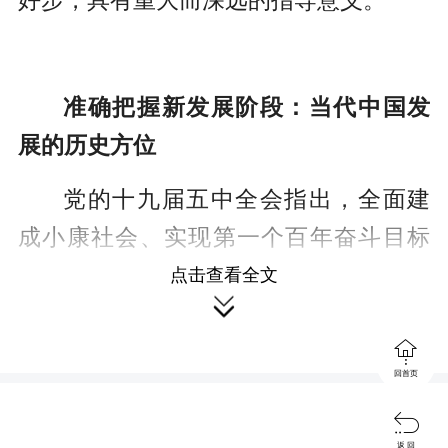
好步，具有重大而深远的指导意义。
准确把握新发展阶段：当代中国发
展的历史方位
党的十九届五中全会指出，全面建
成小康社会、实现第一个百年奋斗目标
之后，我们要乘势而上开启全面建设社
点击查看全文

会主义现代化国家新征程、向第二个百

年奋斗目标进军，这标志着我国进入了
回首页
一个新发展阶段。习近平总书记在开班

式讲话中指出，“进入新发展阶段明确了
返 回