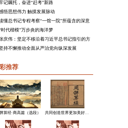
牢记嘱托，奋进“赶考”新路
感悟思想伟力 触摸发展脉动
读懂总书记专程考察“一馆一院”所蕴含的深意
“时代楷模”万步炎的海洋梦
张庆伟：坚定不移沿着习近平总书记指引的方
向前进 凝心聚力奋进新征程建功新时代谱写新
坚持不懈推动全面从严治党向纵深发展
篇章
彩推荐
髀算经·商高篇（选段）
共同创造世界更加美好的未来