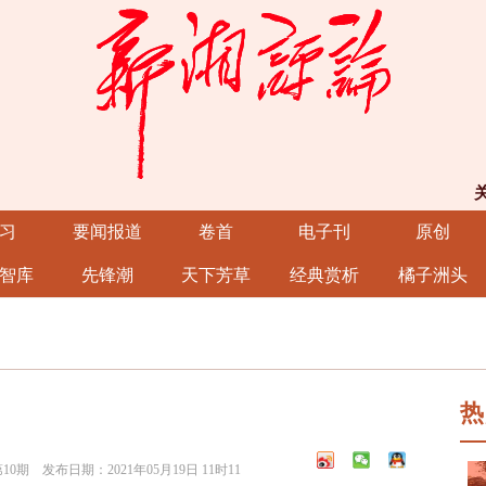
习
要闻报道
卷首
电子刊
原创
智库
先锋潮
天下芳草
经典赏析
橘子洲头
热
 发布日期：2021年05月19日 11时11