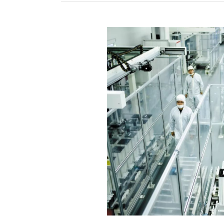
分58秒 编辑：陈家琦