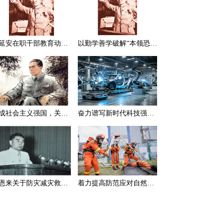
在延安在职干部教育动员大会上的讲话（节选）
以勤学善学破解“本领恐慌”
建成社会主义强国，关键在于实现科学技术现代化
奋力谱写新时代科技强国新篇章
周恩来关于防灾减灾救灾的一组论述
着力提高防范应对自然灾害能力