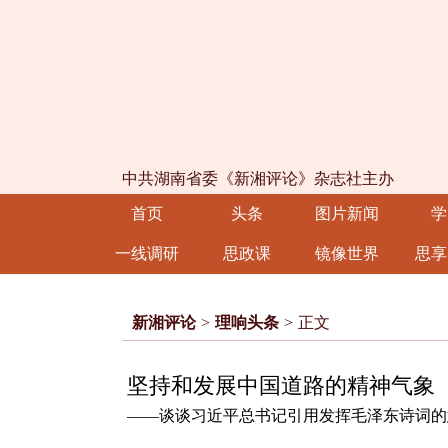
中共湖南省委《新湘评论》杂志社主办
首页
头条
图片新闻
学
一线调研
思政课
镜像世界
思享
新湘评论
>
理响头条
>
正文
坚持和发展中国道路的精神气象
——谈谈习近平总书记引用发挥毛泽东诗词的