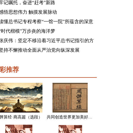
牢记嘱托，奋进“赶考”新路
感悟思想伟力 触摸发展脉动
读懂总书记专程考察“一馆一院”所蕴含的深意
“时代楷模”万步炎的海洋梦
张庆伟：坚定不移沿着习近平总书记指引的方
向前进 凝心聚力奋进新征程建功新时代谱写新
坚持不懈推动全面从严治党向纵深发展
篇章
彩推荐
髀算经·商高篇（选段）
共同创造世界更加美好的未来