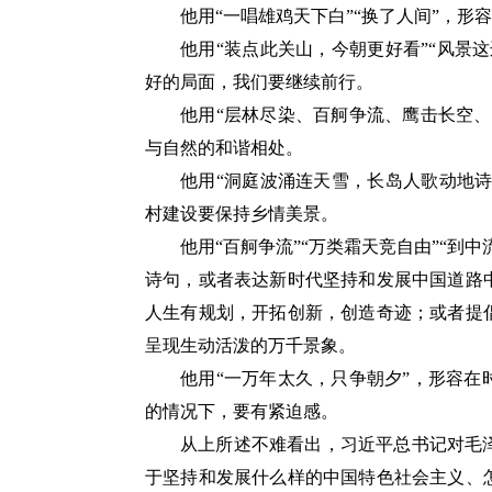
他用“一唱雄鸡天下白”“换了人间”，
他用“装点此关山，今朝更好看”“风景
好的局面，我们要继续前行。
他用“层林尽染、百舸争流、鹰击长空
与自然的和谐相处。
他用“洞庭波涌连天雪，长岛人歌动地诗
村建设要保持乡情美景。
他用“百舸争流”“万类霜天竞自由”“到
诗句，或者表达新时代坚持和发展中国道路
人生有规划，开拓创新，创造奇迹；或者提
呈现生动活泼的万千景象。
他用“一万年太久，只争朝夕”，形容
的情况下，要有紧迫感。
从上所述不难看出，习近平总书记对毛
于坚持和发展什么样的中国特色社会主义、