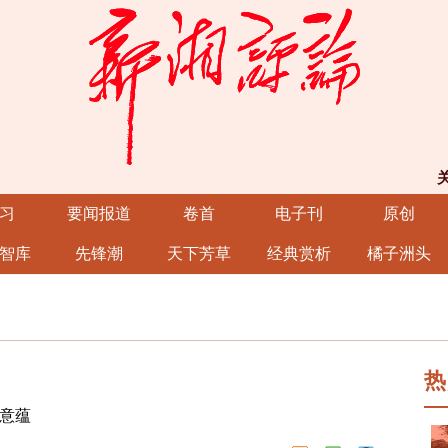
习
要闻报道
卷首
电子刊
原创
智库
先锋潮
天下芳草
经典赏析
橘子洲头
热
意蕴