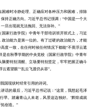
临困难时冷静处理、正确应对各种压力和困难，排除
，保持正确方向。习近平总书记强调：“中国是一个大
一旦出现就无法挽回、无法弥补。”
党校（国家行政学院）中青年干部培训班开班式上，习近
，政治能力是第一位的。有了过硬的政治能力，才能
持高度一致，在任何时候任何情况下都能“不畏浮云遮
日，同样是在秋季学期的中央党校（国家行政学院）中青年
头脑要特别清醒、立场要特别坚定，牢牢把握正确斗
云遮望眼”“乱云飞渡仍从容”。
到我国现状时经常引用的诗词。
会上讲话的最后，习近平总书记说：“这里，我想起毛泽
君行早。踏遍青山人未老，风景这边独好。’辉煌成就
拓创造。”