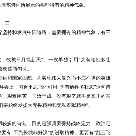
毛泽东诗词所展示的那些特有的精神气象。
三
导坚持和发展中国道路，需要拥有的精神气象，有三
志，敢教日月换新天”，一次单独引用“为有牺牲多壮
喜欢这两句诗。
命运和国家面貌、为实现伟大复兴而不屈不挠的英雄
节团拜会上，习近平总书记引用“为有牺牲多壮志”这句诗
的，艰难困苦、玉汝于成，没有艰辛就不是真正的奋
们要始终发扬大无畏精神和无私奉献精神”。
引用较多的诗句，目的是强调要保持战略定力、政治定
要有“不到长城非好汉”的进取精神，更要有“乱云飞