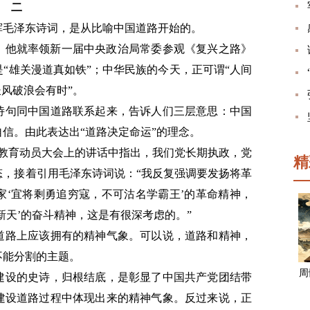
二
挥毛泽东诗词，是从比喻中国道路开始的。
闭幕，他就率领新一届中央政治局常委参观《复兴之路》
“雄关漫道真如铁”；中华民族的今天，正可谓“人间
长风破浪会有时”。
诗句同中国道路联系起来，告诉人们三层意思：中国
信。由此表达出“道路决定命运”的理念。
学习教育动员大会上的讲话中指出，我们党长期执政，党
精
态，接着引用毛泽东诗词说：“我反复强调要发扬将革
家‘宜将剩勇追穷寇，不可沽名学霸王’的革命精神，
新天’的奋斗精神，这是有很深考虑的。”
道路上应该拥有的精神气象。可以说，道路和精神，
不能分割的主题。
周
建设的史诗，归根结底，是彰显了中国共产党团结带
建设道路过程中体现出来的精神气象。反过来说，正