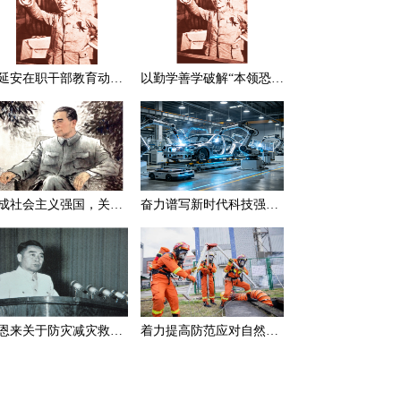
在延安在职干部教育动员大会上的讲话（节选）
以勤学善学破解“本领恐慌”
建成社会主义强国，关键在于实现科学技术现代化
奋力谱写新时代科技强国新篇章
周恩来关于防灾减灾救灾的一组论述
着力提高防范应对自然灾害能力