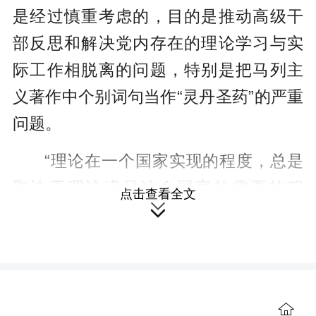
是经过慎重考虑的，目的是推动高级干
部反思和解决党内存在的理论学习与实
际工作相脱离的问题，特别是把马列主
义著作中个别词句当作“灵丹圣药”的严重
问题。
“理论在一个国家实现的程度，总是
取决于理论满足这个国家的需要的程
点击查看全文

度。”鸦片战争以后，为了争取民族独
立、人民解放，中国先进分子经过艰苦
探索，最终选择了马克思列宁主义，选
择了俄国十月革命的道路。在中国人民
