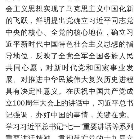
会主义思想实现了马克思主义中国化新
的飞跃，鲜明提出党确立习近平同志党
中央的核心、全党的核心地位，确立习
近平新时代中国特色社会主义思想的指
导地位，反映了全党全军全国各族人民
共同心愿，对新时代党和国家事业发
展、对推进中华民族伟大复兴历史进程
具有决定性意义。在庆祝中国共产党成
立100周年大会上的讲话中，习近平总书
记强调，办好中国的事情，关键在党。
学习习近平总书记“七一”重要讲话等系列
重要讲话精神，贯彻落实党的十九届六