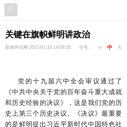
立即下载
关键在旗帜鲜明讲政治
中
新湘评论网 2022-01-18 14:58:35
字号：
小
大
党的十九届六中全会审议通过了
《中共中央关于党的百年奋斗重大成就
和历史经验的决议》，这是我们党的历
史上第三个历史决议。《决议》最重要
的是鲜明提出习近平新时代中国特色社