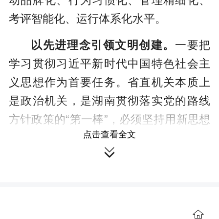
动品牌化、行为习惯化、管理精细化、
考评智能化、运行体系化水平。
以先进理念引领文明创建。
一要把
学习贯彻习近平新时代中国特色社会主
义思想作为首要任务。省直机关本质上
是政治机关，是湖南贯彻落实党的路线
方针政策的“第一棒”，必须坚持用新思想
点击查看全文
指导创建理念、推动创建实践、统领创

建工作，把引导党员干部职工提升政治
能力、增强政治素养作为创建文明单位
最重要的内容，把促进党员干部职工忠
诚拥护“两个确立”、坚决做到“两个维
