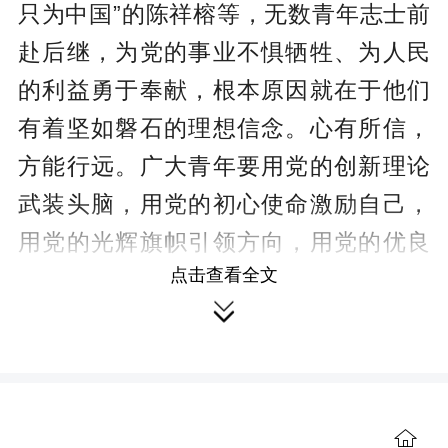
只为中国”的陈祥榕等，无数青年志士前
赴后继，为党的事业不惧牺牲、为人民
的利益勇于奉献，根本原因就在于他们
有着坚如磐石的理想信念。心有所信，
方能行远。广大青年要用党的创新理论
武装头脑，用党的初心使命激励自己，
用党的光辉旗帜引领方向，用党的优良
点击查看全文
作风强身塑形，从内心深处坚定对马克

思主义、共产主义的信仰，对中国特色
社会主义的信念，自觉与时代共奋进，
与祖国共命运，与人民共发展，为实现
民族复兴不懈奋斗。
