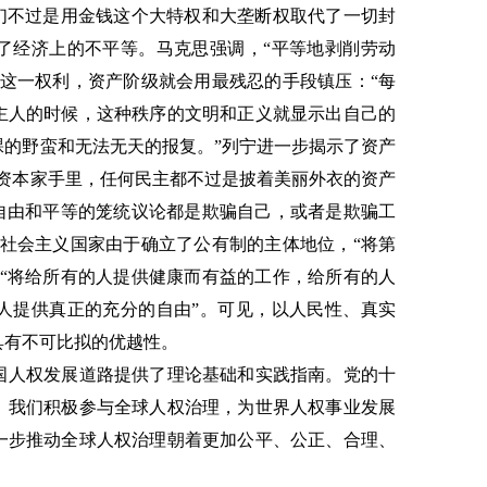
他们不过是用金钱这个大特权和大垄断权取代了一切封
了经济上的不平等。马克思强调，“平等地剥削劳动
坏这一权利，资产阶级就会用最残忍的手段镇压：“每
主人的时候，这种秩序的文明和正义就显示出自己的
裸的野蛮和无法无天的报复。”列宁进一步揭示了资产
在资本家手里，任何民主都不过是披着美丽外衣的资产
于自由和平等的笼统议论都是欺骗自己，或者是欺骗工
，社会主义国家由于确立了公有制的主体地位，“将第
”“将给所有的人提供健康而有益的工作，给所有的人
人提供真正的充分的自由”。可见，以人民性、真实
具有不可比拟的优越性。
国人权发展道路提供了理论基础和实践指南。党的十
。我们积极参与全球人权治理，为世界人权事业发展
一步推动全球人权治理朝着更加公平、公正、合理、