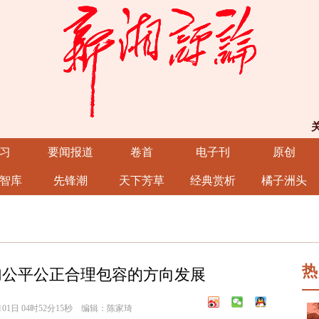
习
要闻报道
卷首
电子刊
原创
智库
先锋潮
天下芳草
经典赏析
橘子洲头
热
更加公平公正合理包容的方向发展
01日 04时52分15秒 编辑：陈家琦