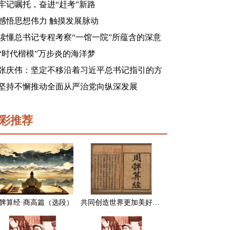
牢记嘱托，奋进“赶考”新路
感悟思想伟力 触摸发展脉动
读懂总书记专程考察“一馆一院”所蕴含的深意
“时代楷模”万步炎的海洋梦
张庆伟：坚定不移沿着习近平总书记指引的方
向前进 凝心聚力奋进新征程建功新时代谱写新
坚持不懈推动全面从严治党向纵深发展
篇章
彩推荐
髀算经·商高篇（选段）
共同创造世界更加美好的未来