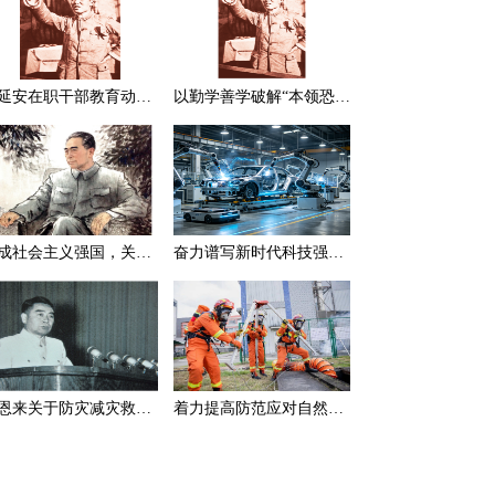
在延安在职干部教育动员大会上的讲话（节选）
以勤学善学破解“本领恐慌”
建成社会主义强国，关键在于实现科学技术现代化
奋力谱写新时代科技强国新篇章
周恩来关于防灾减灾救灾的一组论述
着力提高防范应对自然灾害能力