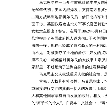
马克思早在一百多年前就对资本主义国
纪60年代初，美国内战爆发，支持南方蓄
占南方战略重地新奥尔良后，借口北方军对
面干涉。英国政客攻击北方军事长官巴特勒“
女奴隶主提出了警告。在写于1862年6月1
烈地抨击了英国政府以人道为借口干涉美国
法国一样，现在已经成了政治商人的一种输
而不见，对被剥夺了土地的爱尔兰妇女的哭
漠不关心，却偏偏对奥尔良的女奴隶主牵肠挂
家那里，不过是为了达到自身目的任意翻弄
马克思主义人权观强调人权的社会性、
首先，人权具有社会性。马克思指出，“
或间接进行交往的其他一切人的发展”。因
人和其他国家享有自由发展的权利。相反，
的“原子式的个人”。在资本主义社会中，“