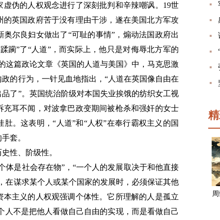
家虚伪的人权观念进行了深刻批判和辛辣嘲讽。19世
奴州的英国政府苦于没有理由干涉，遂在美国北方军攻
新奥尔良妇女做出了“可耻的事情”，煽动法国政府出
蹂躏”了“人道”，而实际上，他只是对侮辱北方军的
4日的这篇政论文章《英国的人道与美国》中，马克思激
内政的行为，一针见血地指出，“人道在英国像自由在
出品了”。英国统治阶级对本国失业挨饿的纺织女工视
诉充耳不闻，对波拿巴政变期间被枪杀和强奸的女士
精
肚。这表明，“人道”和“人权”在奉行霸权主义的国
的手套。
历史性、阶级性。
个体是社会存在物”，“一个人的发展取决于和他直接
此，在谋求某个人或某个国家的发展时，必须保证其他
周
资本主义的人权观强调个体性。它所理解的人是孤立
每个人不是把他人看做自己自由的实现，而是看做自己