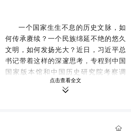
一个国家生生不息的历史文脉，如
何传承赓续？一个民族绵延不绝的悠久
文明，如何发扬光大？近日，习近平总
书记带着这样的深邃思考，专程到中国
国家版本馆和中国历史研究院考察调
点击查看全文
研、出席文化传承发展座谈会并发表重

要讲话。在讲话中，习近平总书记深刻
揭示了中华文明的“五个突出特性”。其
中，排在首位的就是“突出的连续性”。
