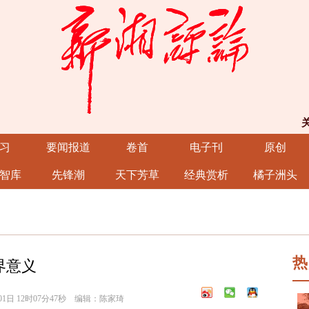
习
要闻报道
卷首
电子刊
原创
智库
先锋潮
天下芳草
经典赏析
橘子洲头
热
界意义
1日 12时07分47秒 编辑：陈家琦