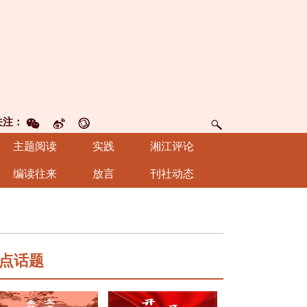
关注：
主题阅读
实践
湘江评论
编读往来
放言
刊社动态
点话题