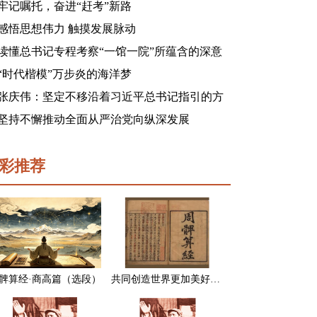
牢记嘱托，奋进“赶考”新路
感悟思想伟力 触摸发展脉动
读懂总书记专程考察“一馆一院”所蕴含的深意
“时代楷模”万步炎的海洋梦
张庆伟：坚定不移沿着习近平总书记指引的方
向前进 凝心聚力奋进新征程建功新时代谱写新
坚持不懈推动全面从严治党向纵深发展
篇章
彩推荐
髀算经·商高篇（选段）
共同创造世界更加美好的未来