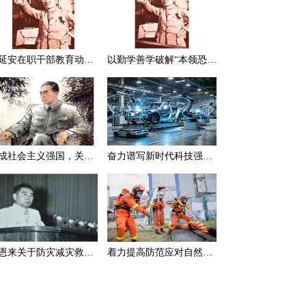
在延安在职干部教育动员大会上的讲话（节选）
以勤学善学破解“本领恐慌”
建成社会主义强国，关键在于实现科学技术现代化
奋力谱写新时代科技强国新篇章
周恩来关于防灾减灾救灾的一组论述
着力提高防范应对自然灾害能力