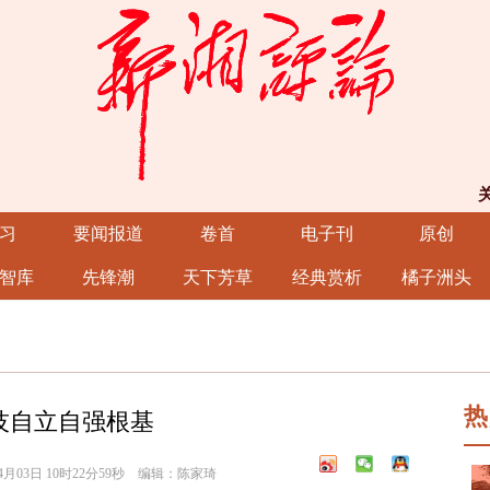
习
要闻报道
卷首
电子刊
原创
智库
先锋潮
天下芳草
经典赏析
橘子洲头
热
科技自立自强根基
月03日 10时22分59秒 编辑：陈家琦