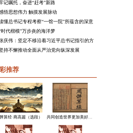
牢记嘱托，奋进“赶考”新路
感悟思想伟力 触摸发展脉动
读懂总书记专程考察“一馆一院”所蕴含的深意
“时代楷模”万步炎的海洋梦
张庆伟：坚定不移沿着习近平总书记指引的方
向前进 凝心聚力奋进新征程建功新时代谱写新
坚持不懈推动全面从严治党向纵深发展
篇章
彩推荐
髀算经·商高篇（选段）
共同创造世界更加美好的未来