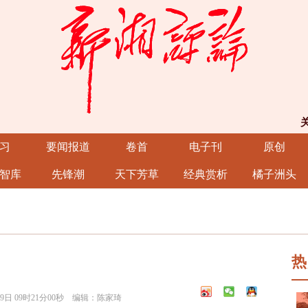
习
要闻报道
卷首
电子刊
原创
智库
先锋潮
天下芳草
经典赏析
橘子洲头
热
9日 09时21分00秒 编辑：陈家琦