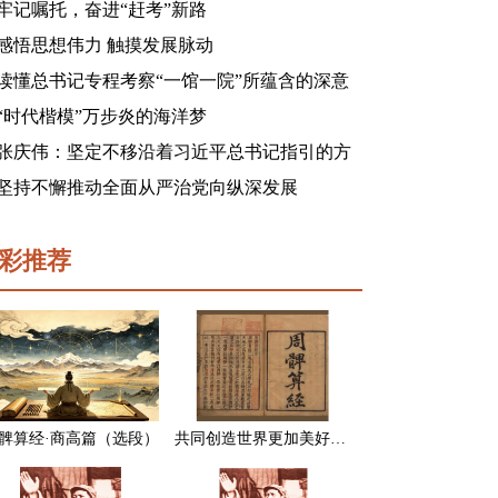
牢记嘱托，奋进“赶考”新路
感悟思想伟力 触摸发展脉动
读懂总书记专程考察“一馆一院”所蕴含的深意
“时代楷模”万步炎的海洋梦
张庆伟：坚定不移沿着习近平总书记指引的方
向前进 凝心聚力奋进新征程建功新时代谱写新
坚持不懈推动全面从严治党向纵深发展
篇章
彩推荐
髀算经·商高篇（选段）
共同创造世界更加美好的未来