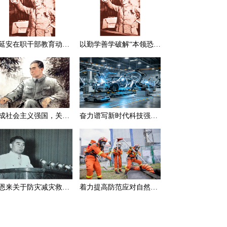
在延安在职干部教育动员大会上的讲话（节选）
以勤学善学破解“本领恐慌”
建成社会主义强国，关键在于实现科学技术现代化
奋力谱写新时代科技强国新篇章
周恩来关于防灾减灾救灾的一组论述
着力提高防范应对自然灾害能力