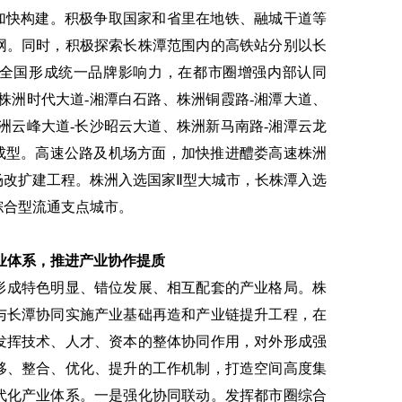
”加快构建。积极争取国家和省里在地铁、融城干道等
网。同时，积极探索长株潭范围内的高铁站分别以长
在全国形成统一品牌影响力，在都市圈增强内部认同
株洲时代大道-湘潭白石路、株洲铜霞路-湘潭大道、
洲云峰大道-长沙昭云大道、株洲新马南路-湘潭云龙
本成型。高速公路及机场方面，加快推进醴娄高速株洲
场改扩建工程。株洲入选国家Ⅱ型大城市，长株潭入选
综合型流通支点城市。
业体系，推进产业协作提质
形成特色明显、错位发展、相互配套的产业格局。株
与长潭协同实施产业基础再造和产业链提升工程，在
发挥技术、人才、资本的整体协同作用，对外形成强
移、整合、优化、提升的工作机制，打造空间高度集
代化产业体系。一是强化协同联动。发挥都市圈综合