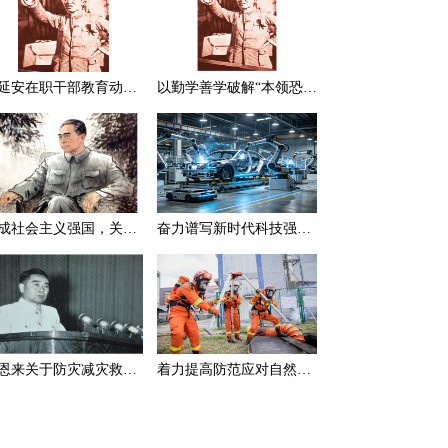
在延安在职干部教育动员大会上的讲话（节选）
以勤学善学破解“本领恐慌”
建成社会主义强国，关键在于实现科学技术现代化
奋力谱写新时代科技强国新篇章
周恩来关于防灾减灾救灾的一组论述
着力提高防范应对自然灾害能力