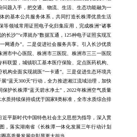
盼问题入手，把交通、物流、生活、生态功能融为一
体的基本公共服务体系，共同打造长株潭优质生活
保等领域常用证照电子化归集应用，完成株洲“诸事
的长沙”“e潭就办”数据互通，125种电子证照实现互
、一网通办”。二是促进社会服务共享。引入长沙优质
株洲市中心医院、株洲市三医院、株洲市三三一医院
专科联盟，城镇职工基本医疗保险、定点医药机构、
疗机构全面实现就医“一卡通”。三是促进生态环境共
展“蓝天300天”行动，全力推进湘江流域治理，加快
保护长株潭“蓝天碧水净土”，2022年株洲空气质量
水水质持续保持或优于国家Ⅱ类标准，全市水质综合排
习近平新时代中国特色社会主义思想为指导，深入贯
蓝图，落实湖南省《长株潭一体化发展三年行动计划
都市圈高质量发展中彰显更大担当。