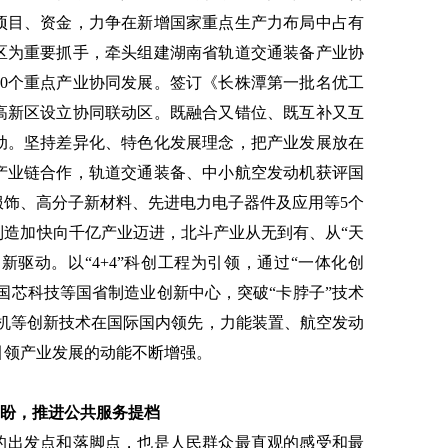
项目、资金，力争在新增国家重点生产力布局中占有
区为重要抓手，牵头组建湖南省轨道交通装备产业协
10个重点产业协同发展。签订《长株潭第一批名优工
高新区设立协同联动区。既融合又错位、既互补又互
动。坚持差异化、特色化发展理念，把产业发展放在
产业链合作，轨道交通装备、中小航空发动机获评国
服饰、高分子新材料、先进电力电子器件及应用等5个
制造加快向千亿产业迈进，北斗产业从无到有、从“天
创新驱动。以“4+4”科创工程为引领，通过“一体化创
、国芯科技等国省制造业创新中心，突破“卡脖子”技术
发动机等创新技术在国际国内领先，力能装置、航空发动
引领产业发展的动能不断增强。
盼，推进公共服务提档
的出发点和落脚点，也是人民群众最直观的感受和最