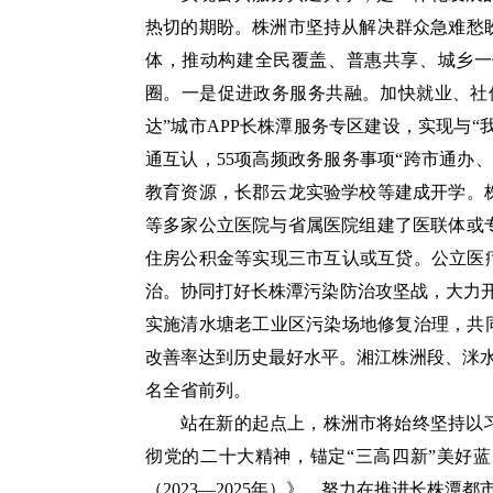
热切的期盼。株洲市坚持从解决群众急难愁
体，推动构建全民覆盖、普惠共享、城乡一
圈。一是促进政务服务共融。加快就业、社
达”城市APP长株潭服务专区建设，实现与“我
通互认，55项高频政务服务事项“跨市通办
教育资源，长郡云龙实验学校等建成开学。
等多家公立医院与省属医院组建了医联体或
住房公积金等实现三市互认或互贷。公立医
治。协同打好长株潭污染防治攻坚战，大力开
实施清水塘老工业区污染场地修复治理，共同
改善率达到历史最好水平。湘江株洲段、洣
名全省前列。
站在新的起点上，株洲市将始终坚持以
彻党的二十大精神，锚定“三高四新”美好
（2023—2025年）》，努力在推进长株潭