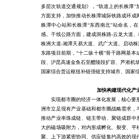
多层次轨道交通规划》，“轨道上的长株潭
方面支持，加快推动长株潭城际铁路成环成
株潭中心站和长株潭“东西南北”站命名，
感。干线公路方面，建成洞株路-云龙大道、
株洲大道-湘潭天易大道、武广大道。启动株
东路项目前期，“十二纵十横”骨干路网基
段、沪昆高速金鱼石至醴陵段扩容、芦淞机
国家综合货运枢纽补链强链支持城市、国家
加快构建现代化产
实现都市圈的经济一体化发展，核心要
洲市立足现有产业基础和都市圈战略需求，
推动产业串珠成链、链主带动、聚链成群中
大的磁场吸附力，对内形成孵化、裂变、平
聚、上下游紧密协同、供应链集约高效的现