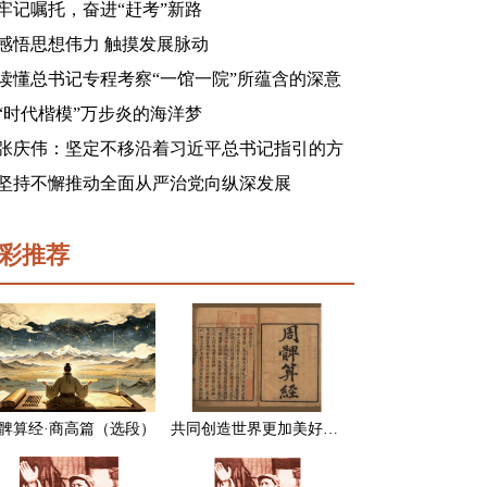
牢记嘱托，奋进“赶考”新路
感悟思想伟力 触摸发展脉动
读懂总书记专程考察“一馆一院”所蕴含的深意
“时代楷模”万步炎的海洋梦
张庆伟：坚定不移沿着习近平总书记指引的方
向前进 凝心聚力奋进新征程建功新时代谱写新
坚持不懈推动全面从严治党向纵深发展
篇章
彩推荐
髀算经·商高篇（选段）
共同创造世界更加美好的未来