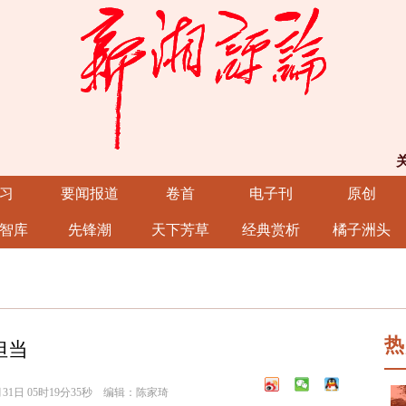
习
要闻报道
卷首
电子刊
原创
智库
先锋潮
天下芳草
经典赏析
橘子洲头
热
担当
31日 05时19分35秒 编辑：陈家琦