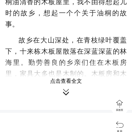
桐油清香的木板屋里，我不由得想起儿
时的故乡，想起一个个关于油桐的故
事。
故乡在大山深处，在青枝绿叶覆盖
下，十来栋木板屋散落在深蓝深蓝的林
海里。勤劳善良的乡亲们住在木板房
里，家具大多也是木制的。木板房和木
点击查看全文
制家具，乡亲们都会涂上桐油，以便防

潮、防蛀。除木板房和木制家具外，家

里的竹制用品，甚至斗笠也会涂上桐
回首页
油。涂上的桐油散发的芬芳很是醉人。

返 回