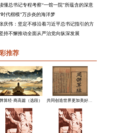
读懂总书记专程考察“一馆一院”所蕴含的深意
“时代楷模”万步炎的海洋梦
张庆伟：坚定不移沿着习近平总书记指引的方
向前进 凝心聚力奋进新征程建功新时代谱写新
坚持不懈推动全面从严治党向纵深发展
篇章
彩推荐
髀算经·商高篇（选段）
共同创造世界更加美好的未来