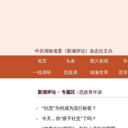
中共湖南省委《新湘评论》杂志社主办
首页
头条
图片新闻
学
一线调研
思政课
镜像世界
思享
新湘评论
>
专题区
>思政青年谈
“社恐”为何成为流行标签？
今天，你“搭子社交”了吗？