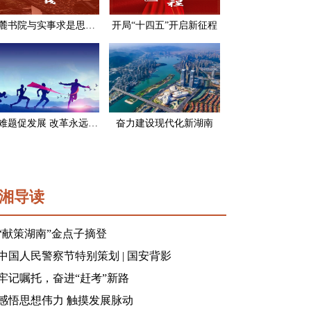
岳麓书院与实事求是思想路线
开局“十四五”开启新征程
破难题促发展 改革永远在路上
奋力建设现代化新湖南
湘导读
“献策湖南”金点子摘登
中国人民警察节特别策划 | 国安背影
牢记嘱托，奋进“赶考”新路
感悟思想伟力 触摸发展脉动