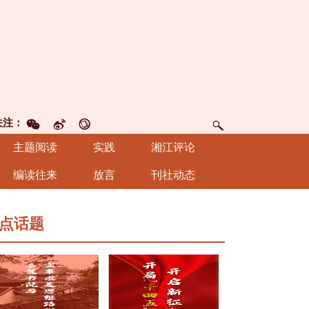
关注：
主题阅读
实践
湘江评论
编读往来
放言
刊社动态
点话题