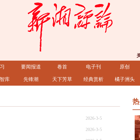
习
要闻报道
卷首
电子刊
原创
智库
先锋潮
天下芳草
经典赏析
橘子洲头
热
2026-3-5
2026-3-5