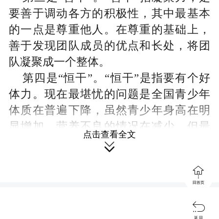
要善于调动各方的积极性，其中最基本
的一点是尊重他人。在尊重的基础上，
善于发现团队成员的优点和长处，将团
队凝聚成一个整体。
第四是“恒干”。“恒干”是指要有个好
体力。现在最堪忧的问题是全国青少年
体质在普遍下降，虽然青少年身高在明
显增加，营养不良的情况在减少，但最
点击查看全文
5
10%
近
年间，青少年肺活量下降了
至

15%
，其他爆发力如跳远、跑步速度等

指标都在明显下降，“小胖墩”、“小眼
回首页
镜”越来越多。这些问题很值得中小学校

长关注。
返 回