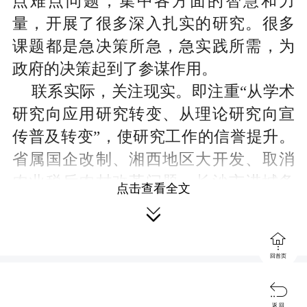
点难点问题，集中各方面的智慧和力
量，开展了很多深入扎实的研究。很多
课题都是急决策所急，急实践所需，为
政府的决策起到了参谋作用。
联系实际，关注现实。
即注重“从学术
研究向应用研究转变、从理论研究向宣
传普及转变”，使研究工作的信誉提升。
省属国企改制、湘西地区大开发、取消
农业税后农村改革问题、长沙市进城务
点击查看全文
工人员廉租房建设问题、新农村建设、

湖南应对泛珠三角的基本对策研究，都

是从省情出发提出来的，研究中也紧密
回首页
联系了实际。

整合资源，集中攻关。
注意发挥省情
返 回