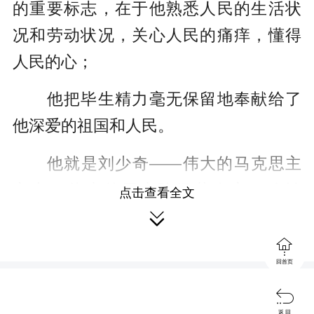
的重要标志，在于他熟悉人民的生活状
况和劳动状况，关心人民的痛痒，懂得
人民的心；
他把毕生精力毫无保留地奉献给了
他深爱的祖国和人民。
他就是刘少奇——伟大的马克思主
义者，伟大的无产阶级革命家、政治
点击查看全文
家、理论家，党和国家主要领导人之

一，中华人民共和国开国元勋，是以毛

回首页
泽东同志为核心的党的第一代中央领导

集体的重要成员。
返 回