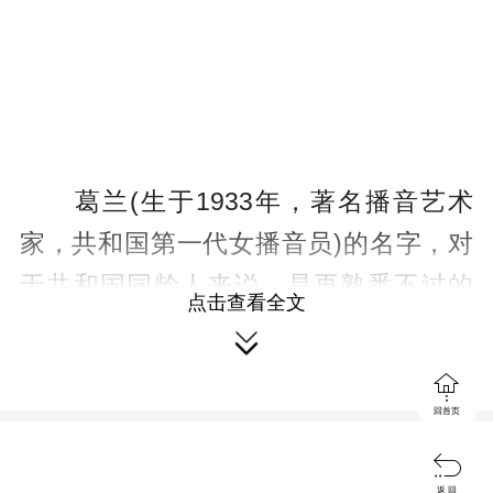
葛兰(生于1933年，著名播音艺术
家，共和国第一代女播音员)的名字，对
于共和国同龄人来说，是再熟悉不过的
点击查看全文
了。在二十世纪五六十年代，每当有重

要新闻，大多是由葛兰和她的丈夫夏青

两个人播音。他们的声音，已经成为人
回首页
们对那个时代无法割舍的一种记忆。

返 回