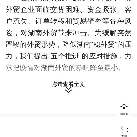
外贸企业面临交货困难、资金紧张、客
户流失、订单转移和贸易壁垒等各种风
险，对湖南外贸带来冲击。为缓解突然
严峻的外贸形势，降低湖南“稳外贸”的压
力，我们提出“五个推进”的应对措施，力
求把疫情对湖南外贸的影响降至最小。
点击查看全文

推进保障订单。稳定受疫情影响较

小的骨干外贸企业的出口，赢得出口主
回首页
动权。充分发挥机电产品、装备制造出

口等传统优势，实现更宽领域的国际产
返 回