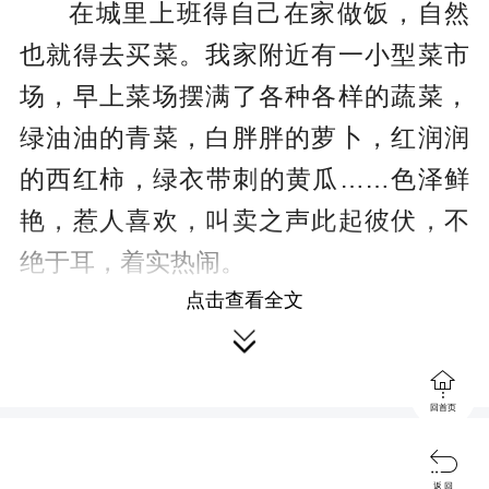
在城里上班得自己在家做饭，自然
也就得去买菜。我家附近有一小型菜市
场，早上菜场摆满了各种各样的蔬菜，
绿油油的青菜，白胖胖的萝卜，红润润
的西红柿，绿衣带刺的黄瓜……色泽鲜
艳，惹人喜欢，叫卖之声此起彼伏，不
绝于耳，着实热闹。
点击查看全文
菜场里有一位老大爷，大多是一个

星期来卖一次菜，他的菜全都是他自己

种的，既便宜新鲜又绿色环保，我经常
回首页
买他的白菜、萝卜、茄子、辣椒、黄

瓜、南瓜、土豆、四季豆、葱蒜……
返 回