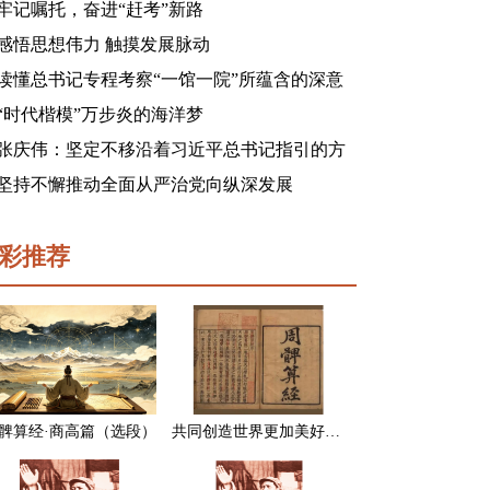
牢记嘱托，奋进“赶考”新路
感悟思想伟力 触摸发展脉动
读懂总书记专程考察“一馆一院”所蕴含的深意
“时代楷模”万步炎的海洋梦
张庆伟：坚定不移沿着习近平总书记指引的方
向前进 凝心聚力奋进新征程建功新时代谱写新
坚持不懈推动全面从严治党向纵深发展
篇章
彩推荐
髀算经·商高篇（选段）
共同创造世界更加美好的未来