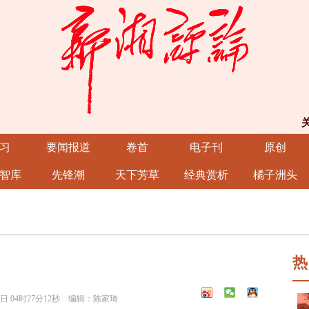
习
要闻报道
卷首
电子刊
原创
智库
先锋潮
天下芳草
经典赏析
橘子洲头
热
5日 04时27分12秒 编辑：陈家琦