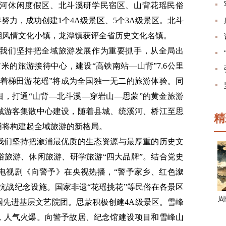
河休闲度假区、北斗溪研学民宿区、山背花瑶民俗
努力，成功创建1个4A级景区、5个3A级景区。北斗
湘风情文化小镇，龙潭镇获评全省历史文化名镇。
我们坚持把全域旅游发展作为重要抓手，从全局出
米的旅游接待中心，建设“高铁南站—山背”7.6公里
看着梯田游花瑶”将成为全国独一无二的旅游体验。同
目，打通“山背—北斗溪—穿岩山—思蒙”的黄金旅游
城游客集散中心建设，随着县城、统溪河、桥江至思
精
浦将构建起全域旅游的新格局。
我们坚持把溆浦最优质的生态资源与最厚重的历史文
俗旅游、休闲旅游、研学旅游“四大品牌”。结合党史
电视剧《向警予》在央视热播，“警予家乡、红色溆
抗战纪念设施。国家非遗“花瑶挑花”等民俗在各景区
周
国先进基层文艺院团。思蒙积极创建4A级景区。雪峰
，人气火爆。向警予故居、纪念馆建设项目和雪峰山