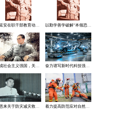
在延安在职干部教育动员大会上的讲话（节选）
以勤学善学破解“本领恐慌”
建成社会主义强国，关键在于实现科学技术现代化
奋力谱写新时代科技强国新篇章
周恩来关于防灾减灾救灾的一组论述
着力提高防范应对自然灾害能力