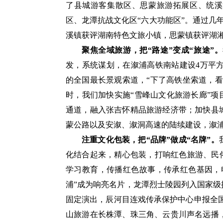
了县城游客集散区、思蒙旅游拓展区、统溪
区、龙潭抗战文化区“六大功能区”。通过几年
溪镇获评湖南特色文旅小镇，思蒙镇获评湖
聚焦全域旅游，把“路途”变成“旅途”。
发，系统谋划，在溆浦高铁南站建设4万平方
的全国最长景观索道，“下了高铁坐索道，
时，我们加快实施“雪峰山文化旅游长廊”项
通道，融入张吉怀精品旅游经济带；加快县
蒙公路以及安溆、溆洞高速的陆续建设，溆
注重文化包装，把“品牌”做成“名牌”。
化结合起来，精心包装，打响红色旅游、民
学习教育，传播红色故事，传承红色基因，
浦”成为响亮名片，龙潭烈士陵园列入国家级
固定演出，辰河目连戏传承保护中心申报全
山旅游在长株潭、珠三角、云贵川声名远播