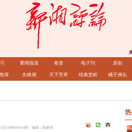
习
要闻报道
卷首
电子刊
原创
智库
先锋潮
天下芳草
经典赏析
橘子洲头
热
5日 04时04分34秒 编辑：陈家琦