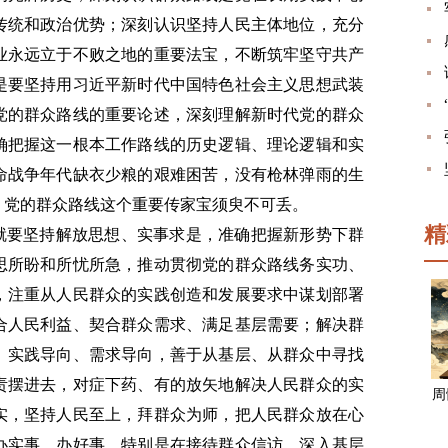
传统和政治优势；深刻认识坚持人民主体地位，充分
业永远立于不败之地的重要法宝，不断筑牢坚守共产
是要坚持用习近平新时代中国特色社会主义思想武装
党的群众路线的重要论述，深刻理解新时代党的群众
确把握这一根本工作路线的历史逻辑、理论逻辑和实
命战争年代缺衣少粮的艰难困苦，没有枪林弹雨的生
，党的群众路线这个重要传家宝须臾不可丢。
精
这就要坚持解放思想、实事求是，准确把握新形势下群
思所盼和所忧所急，推动贯彻党的群众路线务实功、
，注重从人民群众的实践创造和发展要求中谋划部署
合人民利益、契合群众需求、满足基层需要；解决群
、实践导向、需求导向，善于从基层、从群众中寻找
责摆进去，对症下药、有的放矢地解决人民群众的实
周
实，坚持人民至上，拜群众为师，把人民群众放在心
办实事、办好事，特别是在接待群众信访、深入基层