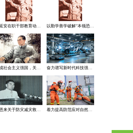
在延安在职干部教育动员大会上的讲话（节选）
以勤学善学破解“本领恐慌”
建成社会主义强国，关键在于实现科学技术现代化
奋力谱写新时代科技强国新篇章
周恩来关于防灾减灾救灾的一组论述
着力提高防范应对自然灾害能力