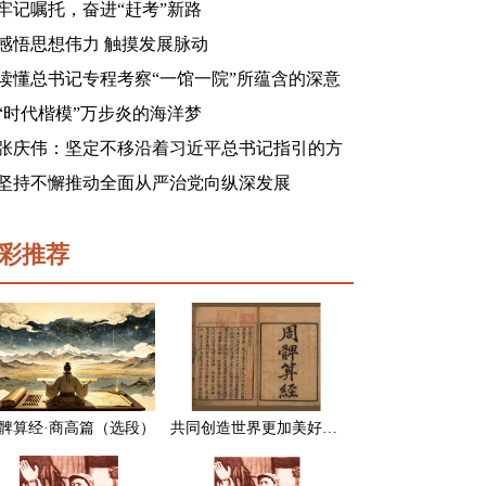
牢记嘱托，奋进“赶考”新路
感悟思想伟力 触摸发展脉动
读懂总书记专程考察“一馆一院”所蕴含的深意
“时代楷模”万步炎的海洋梦
张庆伟：坚定不移沿着习近平总书记指引的方
向前进 凝心聚力奋进新征程建功新时代谱写新
坚持不懈推动全面从严治党向纵深发展
篇章
彩推荐
髀算经·商高篇（选段）
共同创造世界更加美好的未来