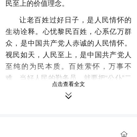
民至上的价值理念。
让老百姓过好日子，是人民情怀的
生动诠释。心忧黎民百姓，心系亿万群
众，是中国共产党人赤诚的人民情怀。
视民如天，人民至上，是中国共产党人
至纯的为民本质。百姓萦怀，万事不
难。当好人民的勤务员，就要把“公仆”二
点击查看全文
字高高举过头顶，把心系人民的品质和

信仰，融入血脉、植根灵魂。“心中装着
全体人民，唯独没有自己”的焦裕禄；“我
入党是为了群众的利益，不是为了个人

利益”的黄大发，“只要生命不结束，服务