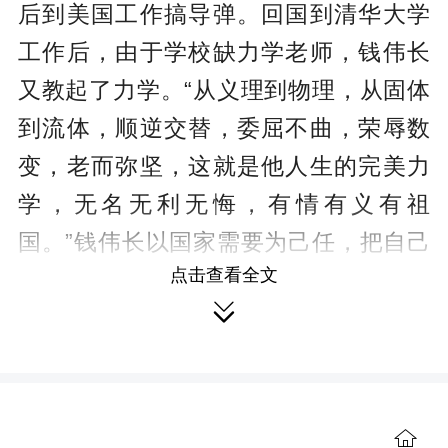
后到美国工作搞导弹。回国到清华大学
工作后，由于学校缺力学老师，钱伟长
又教起了力学。“从义理到物理，从固体
到流体，顺逆交替，委屈不曲，荣辱数
变，老而弥坚，这就是他人生的完美力
学，无名无利无悔，有情有义有祖
国。”钱伟长以国家需要为己任，把自己
点击查看全文
满腔热血奉献给祖国，感动无数国人。

功以才成，业由才广。新时代的青
年人才要胸怀爱国之情、砥砺报国之
志，主动担负起时代赋予的使命责任，

继承和发扬老一辈科学家报效祖国、服