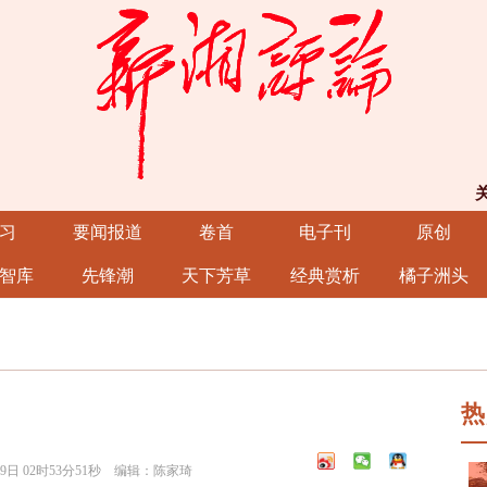
习
要闻报道
卷首
电子刊
原创
智库
先锋潮
天下芳草
经典赏析
橘子洲头
热
9日 02时53分51秒 编辑：陈家琦