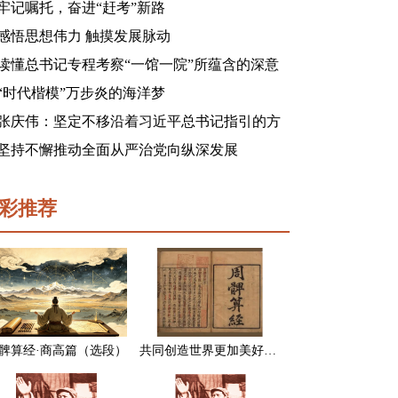
牢记嘱托，奋进“赶考”新路
感悟思想伟力 触摸发展脉动
读懂总书记专程考察“一馆一院”所蕴含的深意
“时代楷模”万步炎的海洋梦
张庆伟：坚定不移沿着习近平总书记指引的方
向前进 凝心聚力奋进新征程建功新时代谱写新
坚持不懈推动全面从严治党向纵深发展
篇章
彩推荐
髀算经·商高篇（选段）
共同创造世界更加美好的未来