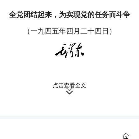
全党团结起来，为实现党的任务而斗争
（一九四五年四月二十四日）
同志们，我们已经了解了我们的任
点击查看全文

务和我们为完成这些任务所采取的政
策，那末，我们应该用怎样的工作态度
去执行这些政策和完成这些任务呢？

目前国际国内的形势，在我们和中