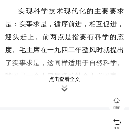
实现科学技术现代化的主要要求
是：实事求是，循序前进，相互促进，
迎头赶上。前两点是指要有科学的态
度。毛主席在一九四二年整风时就提出
了实事求是，这同样适用于自然科学。
我国是一个人口最多的社会主义国家，
点击查看全文

我们不仅要实事求是，循序前进，还要

有雄心壮志，尽快赶上世界先进水平。
回首页
我们的四个现代化，要同时并进，相互

促进，不能等工业现代化以后再来进行
返 回