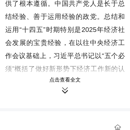
供了根本遵循。中国共产党人是长于总
结经验、善于运用经验的政党。总结和
运用“十四五”时期特别是2025年经济社
会发展的宝贵经验，在以往中央经济工
作会议基础上，习近平总书记以“五个必
须”概括了做好新形势下经济工作新的认
点击查看全文
识，即必须充分挖掘经济潜能，必须坚

持政策支持和改革创新并举，必须做到
既“放得活”又“管得好”，必须坚持投资于
物和投资于人紧密结合，必须以苦练内
