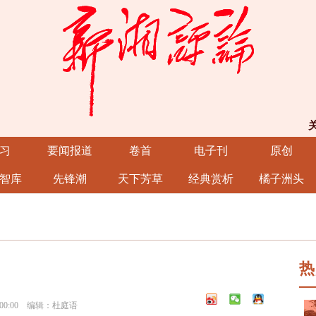
习
要闻报道
卷首
电子刊
原创
智库
先锋潮
天下芳草
经典赏析
橘子洲头
热
:00:00 编辑：杜庭语