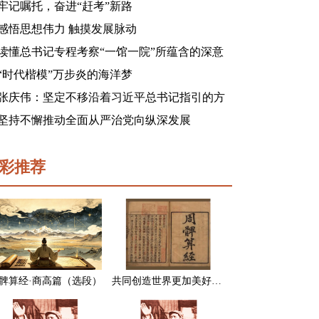
牢记嘱托，奋进“赶考”新路
感悟思想伟力 触摸发展脉动
读懂总书记专程考察“一馆一院”所蕴含的深意
“时代楷模”万步炎的海洋梦
张庆伟：坚定不移沿着习近平总书记指引的方
向前进 凝心聚力奋进新征程建功新时代谱写新
坚持不懈推动全面从严治党向纵深发展
篇章
彩推荐
髀算经·商高篇（选段）
共同创造世界更加美好的未来