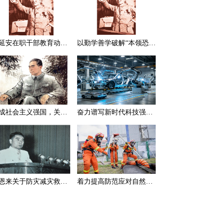
在延安在职干部教育动员大会上的讲话（节选）
以勤学善学破解“本领恐慌”
建成社会主义强国，关键在于实现科学技术现代化
奋力谱写新时代科技强国新篇章
周恩来关于防灾减灾救灾的一组论述
着力提高防范应对自然灾害能力