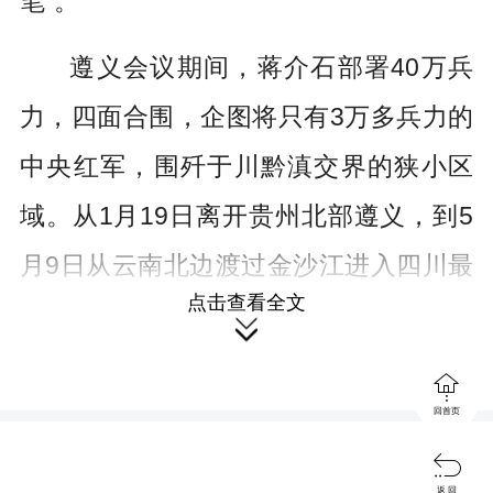
笔”。
遵义会议期间，蒋介石部署40万兵
力，四面合围，企图将只有3万多兵力的
中央红军，围歼于川黔滇交界的狭小区
域。从1月19日离开贵州北部遵义，到5
月9日从云南北边渡过金沙江进入四川最
点击查看全文
南端，从而摆脱强大敌军的围追堵截，

是中央红军摆脱敌军围追堵截惊心动魄

的110天，也是考验毛泽东到底“行不
回首页
行”的110天，更是红军官兵最终“信不

返 回