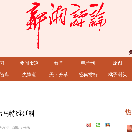
习
要闻报道
卷首
电子刊
原创
智库
先锋潮
天下芳草
经典赏析
橘子洲头
热
席马特维延科
2分08秒 编辑：张米