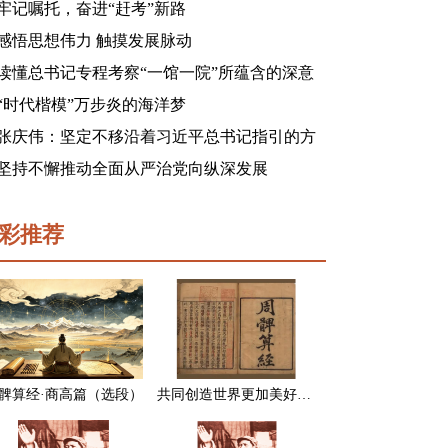
牢记嘱托，奋进“赶考”新路
感悟思想伟力 触摸发展脉动
读懂总书记专程考察“一馆一院”所蕴含的深意
“时代楷模”万步炎的海洋梦
张庆伟：坚定不移沿着习近平总书记指引的方
向前进 凝心聚力奋进新征程建功新时代谱写新
坚持不懈推动全面从严治党向纵深发展
篇章
彩推荐
髀算经·商高篇（选段）
共同创造世界更加美好的未来