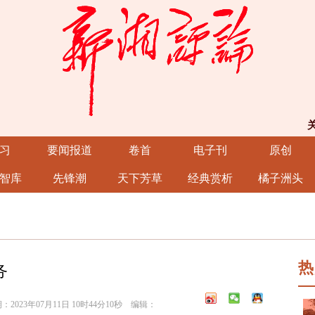
习
要闻报道
卷首
电子刊
原创
智库
先锋潮
天下芳草
经典赏析
橘子洲头
热
务
23年07月11日 10时44分10秒 编辑：