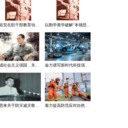
在延安在职干部教育动员大会上的讲话（节选）
以勤学善学破解“本领恐慌”
建成社会主义强国，关键在于实现科学技术现代化
奋力谱写新时代科技强国新篇章
周恩来关于防灾减灾救灾的一组论述
着力提高防范应对自然灾害能力