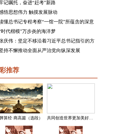
牢记嘱托，奋进“赶考”新路
感悟思想伟力 触摸发展脉动
读懂总书记专程考察“一馆一院”所蕴含的深意
“时代楷模”万步炎的海洋梦
张庆伟：坚定不移沿着习近平总书记指引的方
向前进 凝心聚力奋进新征程建功新时代谱写新
坚持不懈推动全面从严治党向纵深发展
篇章
彩推荐
髀算经·商高篇（选段）
共同创造世界更加美好的未来