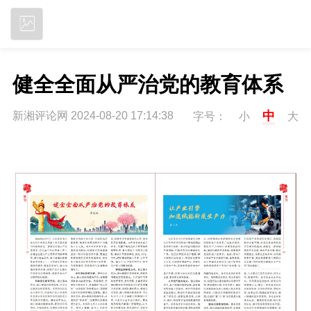
立即下载
健全全面从严治党的教育体系
中
新湘评论网 2024-08-20 17:14:38
字号：
小
大