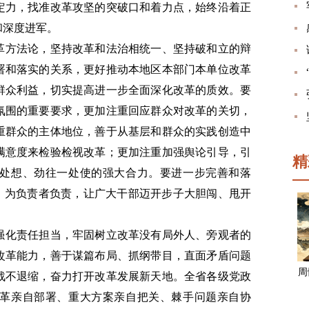
定力，找准改革攻坚的突破口和着力点，始终沿着正
和深度进军。
革方法论，坚持改革和法治相统一、坚持破和立的辩
署和落实的关系，更好推动本地区本部门本单位改革
群众利益，切实提高进一步全面深化改革的质效。要
氛围的重要要求，更加注重回应群众对改革的关切，
重群众的主体地位，善于从基层和群众的实践创造中
满意度来检验检视改革；更加注重加强舆论引导，引
精
处想、劲往一处使的强大合力。要进一步完善和落
当、为负责者负责，让广大干部迈开步子大胆闯、甩开
强化责任担当，牢固树立改革没有局外人、旁观者的
改革能力，善于谋篇布局、抓纲带目，直面矛盾问题
周
战不退缩，奋力打开改革发展新天地。全省各级党政
革亲自部署、重大方案亲自把关、棘手问题亲自协