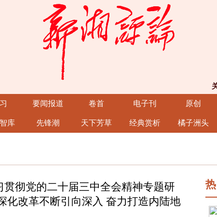
习
要闻报道
卷首
电子刊
原创
智库
先锋潮
天下芳草
经典赏析
橘子洲头
热
习贯彻党的二十届三中全会精神专题研
深化改革不断引向深入 奋力打造内陆地