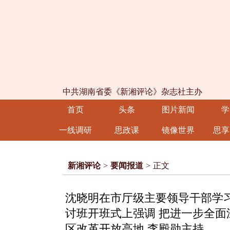
中共湖南省委《新湘评论》杂志社主办
首页
头条
图片新闻
学
一线调研
思政课
镜像世界
思享
新湘评论
>
要闻报道
>
正文
沈晓明在市厅级主要领导干部学
讨班开班式上强调 把进一步全面
区改革开放高地 李殿勋主持