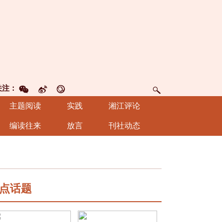
关注：
主题阅读
实践
湘江评论
编读往来
放言
刊社动态
点话题