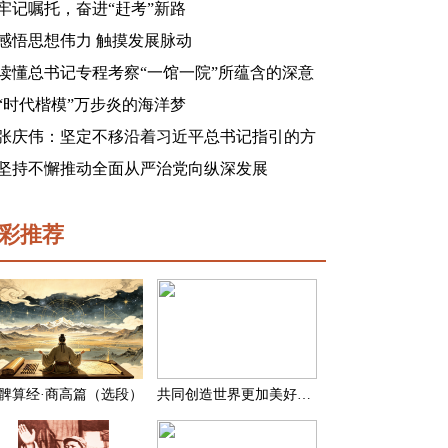
牢记嘱托，奋进“赶考”新路
感悟思想伟力 触摸发展脉动
读懂总书记专程考察“一馆一院”所蕴含的深意
“时代楷模”万步炎的海洋梦
张庆伟：坚定不移沿着习近平总书记指引的方
向前进 凝心聚力奋进新征程建功新时代谱写新
坚持不懈推动全面从严治党向纵深发展
篇章
彩推荐
髀算经·商高篇（选段）
共同创造世界更加美好的未来