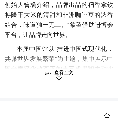
创始人曾杨介绍，品牌出品的稻香拿铁
将隆平大米的清甜和非洲咖啡豆的浓香
结合，味道独一无二。“希望借助进博会
平台，让品牌走向世界。”
本届中国馆以“推进中国式现代化，
共谋世界发展繁荣”为主题，集中展示中
国全面深化改革下的丰富成果和生动实
点击查看全文

践，以及港澳台地区融合发展的成绩。
值得一提的是，来自湖南的凤凰文化旅
游磁浮模型和国产大飞机C919模型、“奋
斗者”号载人潜水器等共同亮相中国馆。
