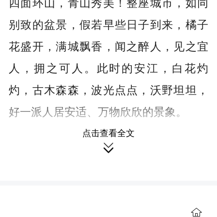
四面环山，青山秀美！整座城市，如同
别致的盆景，假若早些日子到来，橘子
花盛开，满城飘香，闻之醉人，见之宜
人，拥之可人。此时的安江，白花灼
灼，古木森森，波光点点，沃野坦坦，
好一派人居安适、万物欣欣的景象。
点击查看全文
我不是追花夺蜜的蜂人，更非寻花

护花的使者，我来安江，是遵循内心的
指向，来拜谒一位伟大的科学家，来寻
觅祖先远古的足迹。
