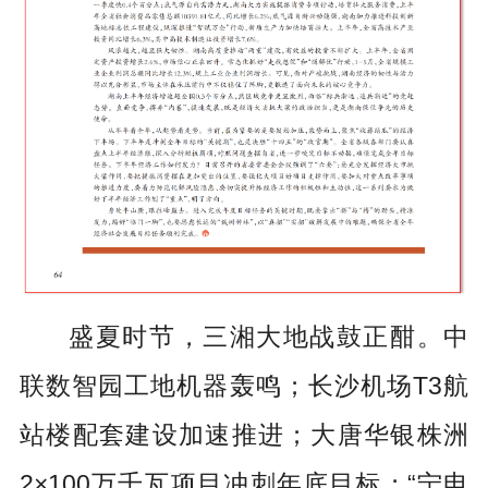
盛夏时节，三湘大地战鼓正酣。中
联数智园工地机器轰鸣；长沙机场T3航
站楼配套建设加速推进；大唐华银株洲
2×100万千瓦项目冲刺年底目标；“宁电