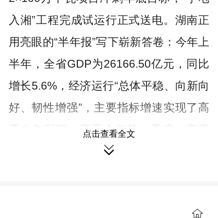
入湘”工程完成试运行正式送电。湖南正
用亮眼的“半年报”写下崭新答卷：今年上
半年，全省GDP为26166.50亿元，同比
增长5.6%，经济运行“总体平稳、向新向
好、韧性增强”，主要指标增速实现了高
于去年同期、高于今年第一季度、高于
点击查看全文

全国平均水平的目标。
今年以来，外部环境复杂多变，不
稳定、不确定因素较多，有效需求不
