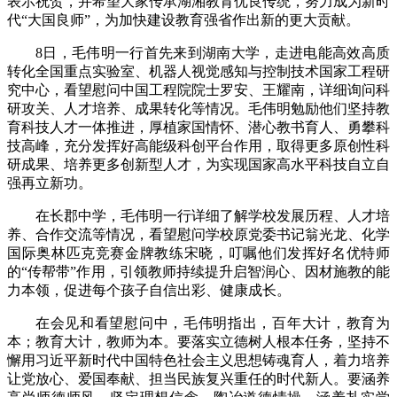
表示祝贺，并希望大家传承湖湘教育优良传统，努力成为新时
代“大国良师”，为加快建设教育强省作出新的更大贡献。
8日，毛伟明一行首先来到湖南大学，走进电能高效高质
转化全国重点实验室、机器人视觉感知与控制技术国家工程研
究中心，看望慰问中国工程院院士罗安、王耀南，详细询问科
研攻关、人才培养、成果转化等情况。毛伟明勉励他们坚持教
育科技人才一体推进，厚植家国情怀、潜心教书育人、勇攀科
技高峰，充分发挥好高能级科创平台作用，取得更多原创性科
研成果、培养更多创新型人才，为实现国家高水平科技自立自
强再立新功。
在长郡中学，毛伟明一行详细了解学校发展历程、人才培
养、合作交流等情况，看望慰问学校原党委书记翁光龙、化学
国际奥林匹克竞赛金牌教练宋晓，叮嘱他们发挥好名优特师
的“传帮带”作用，引领教师持续提升启智润心、因材施教的能
力本领，促进每个孩子自信出彩、健康成长。
在会见和看望慰问中，毛伟明指出，百年大计，教育为
本；教育大计，教师为本。要落实立德树人根本任务，坚持不
懈用习近平新时代中国特色社会主义思想铸魂育人，着力培养
让党放心、爱国奉献、担当民族复兴重任的时代新人。要涵养