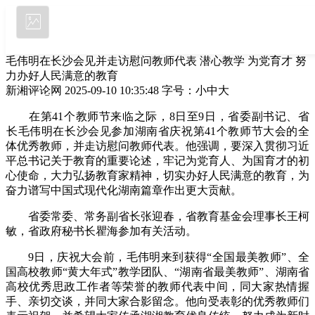
毛伟明在长沙会见并走访慰问教师代表 潜心教学 为党育才 努
力办好人民满意的教育
新湘评论网 2025-09-10 10:35:48
字号：
小
中
大
立即下载
在第41个教师节来临之际，8日至9日，省委副书记、省
长毛伟明在长沙会见参加湖南省庆祝第41个教师节大会的全
体优秀教师，并走访慰问教师代表。他强调，要深入贯彻习近
平总书记关于教育的重要论述，牢记为党育人、为国育才的初
心使命，大力弘扬教育家精神，切实办好人民满意的教育，为
奋力谱写中国式现代化湖南篇章作出更大贡献。
省委常委、常务副省长张迎春，省教育基金会理事长王柯
敏，省政府秘书长瞿海参加有关活动。
9日，庆祝大会前，毛伟明来到获得“全国最美教师”、全
国高校教师“黄大年式”教学团队、“湖南省最美教师”、湖南省
高校优秀思政工作者等荣誉的教师代表中间，同大家热情握
手、亲切交谈，并同大家合影留念。他向受表彰的优秀教师们