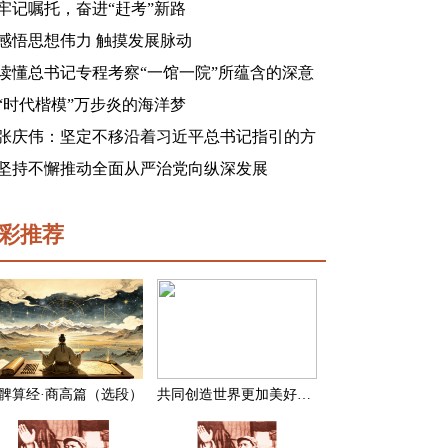
牢记嘱托，奋进“赶考”新路
感悟思想伟力 触摸发展脉动
读懂总书记专程考察“一馆一院”所蕴含的深意
“时代楷模”万步炎的海洋梦
张庆伟：坚定不移沿着习近平总书记指引的方
向前进 凝心聚力奋进新征程建功新时代谱写新
坚持不懈推动全面从严治党向纵深发展
篇章
彩推荐
髀算经·商高篇（选段）
共同创造世界更加美好的未来