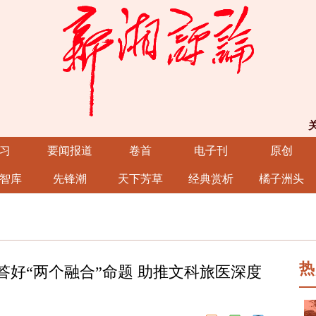
习
要闻报道
卷首
电子刊
原创
智库
先锋潮
天下芳草
经典赏析
橘子洲头
热
答好“两个融合”命题 助推文科旅医深度