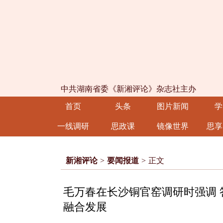
中共湖南省委《新湘评论》杂志社主办
首页
头条
图片新闻
学
一线调研
思政课
镜像世界
思享
新湘评论
>
要闻报道
>
正文
毛万春在长沙铜官窑调研时强调 
融合发展