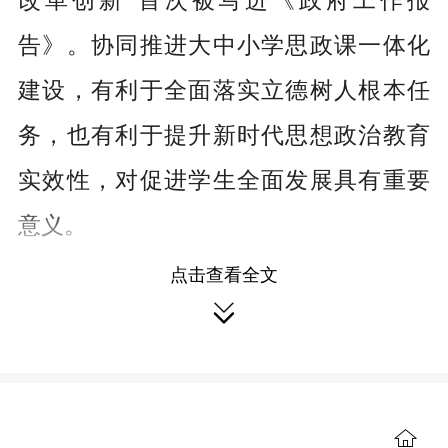
告》。协同推进大中小学思政课一体化
建设，有利于全面落实立德树人根本任
务，也有利于提升新时代思想政治教育
实效性，对促进学生全面发展具有重要
意义。
点击查看全文
在增进共识上实现协同推进。
统一

思想，形成共识是实现一个工作目标的
基本保障。增进共识首先是顶层和宏观
的，要上升到为党育人、为国育才的高
