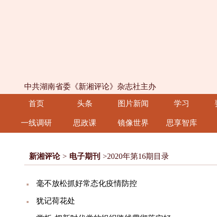
中共湖南省委《新湘评论》杂志社主办
首页
头条
图片新闻
学习
一线调研
思政课
镜像世界
思享智库
新湘评论
>
电子期刊
>2020年第16期目录
毫不放松抓好常态化疫情防控
犹记荷花处