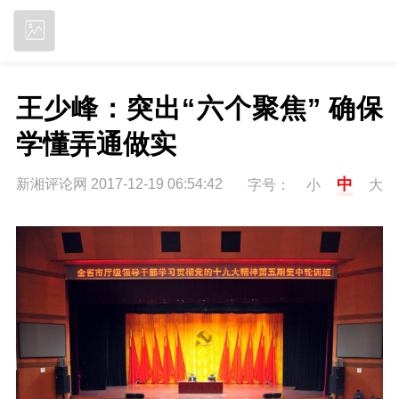
立即下载
王少峰：突出“六个聚焦” 确保
学懂弄通做实
中
新湘评论网 2017-12-19 06:54:42
字号：
小
大