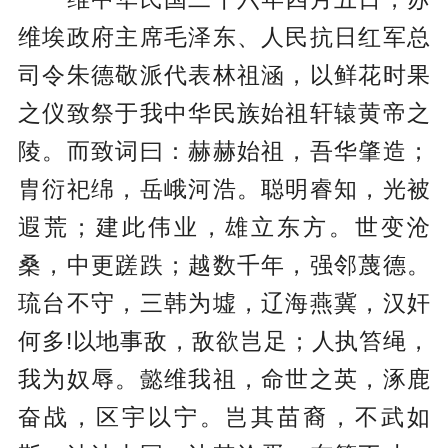
维埃政府主席毛泽东、人民抗日红军总
司令朱德敬派代表林祖涵，以鲜花时果
之仪致祭于我中华民族始祖轩辕黄帝之
陵。而致词曰：赫赫始祖，吾华肇造；
胄衍祀绵，岳峨河浩。聪明睿知，光被
遐荒；建此伟业，雄立东方。世变沧
桑，中更蹉跌；越数千年，强邻蔑德。
琉台不守，三韩为墟，辽海燕冀，汉奸
何多!以地事敌，敌欲岂足；人执笞绳，
我为奴辱。懿维我祖，命世之英，涿鹿
奋战，区宇以宁。岂其苗裔，不武如