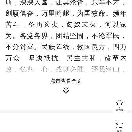
斯，泱泱大国，让其沦胥。东等不才，
剑屦俱奋，万里崎岖，为国效命。频年
苦斗，备历险夷，匈奴未灭，何以家
为。各党各界，团结坚固，不论军民，
不分贫富。民族阵线，救国良方，四万
万众，坚决抵抗。民主共和，改革内
政，亿兆一心，战则必胜。还我河山，
卫我国权，此物此志，永矢勿谖。经武
点击查看全文

整军，昭告列祖，实鉴临之，皇天后
土。尚飨。

回首页
赏析

返 回