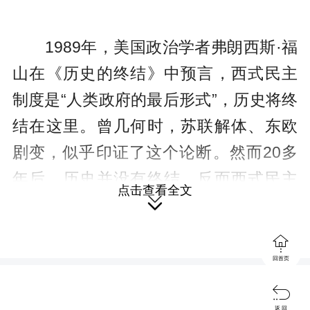
1989年，美国政治学者弗朗西斯·福
山在《历史的终结》中预言，西式民主
制度是“人类政府的最后形式”，历史将终
结在这里。曾几何时，苏联解体、东欧
剧变，似乎印证了这个论断。然而20多
年后，历史并没有终结，反而西式民主
点击查看全文
乱象丛生，制度危机凸显。与此形成鲜

明对比的是，中国特色社会主义民主政

治“风景这边独好”，中国特色社会主义制
回首页
度焕发出强大生命力。面对事实，福山

返 回