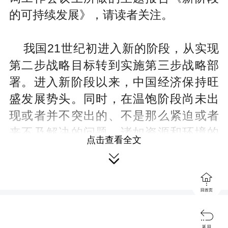
的可持续发展》，请读者关注。
21
我国
世纪初进入新的阶段，从实现
第二步战略目标转到实施第三步战略部
署。进入新阶段以来，中国经济保持旺
盛发展势头。同时，在温饱阶段尚未出
现或者并不突出的、不是那么紧迫或者
来不及解决的问题，诸如资源和环境的
点击查看全文
制约、发展不平衡、社会转型期的矛

盾，以及国内体制和外部环境中的新问

题，开始集中地显露出来。由此产生了
回首页
这样的问题：中国的发展是可持续的

吗？中国能够克服工业化和城市化进程
返 回