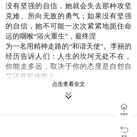
没有坚强的自信，她就会失去那种攻坚
克难、所向无敌的勇气；如果没有坚强
的自信，她不可能一次次紧紧地扼住命
运的咽喉“浴火重生”，最终涅
为一名用精神走路的“和谐天使”。李丽的
经历告诉人们：人生的坎坷无处不在，
你能走多远，取决于你的态度是自怨自
艾还是迎难而上。
点击查看全文
李丽用精神走路，靠的是一种顽强的

毅力。曾子曰：“士不可以不弘毅，任重

而道远。”李丽“把挫折当存折，把苦难当
回首页
享受，把失败当财富，把残疾当动
力。”她锲而不舍，困难面前不低头，挫

返 回